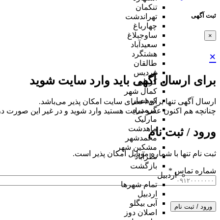
تنکمان
ثبت آگهی
تهراندشت
چهارباغ
ساوجبلاغ
×
سعیدآباد
هشتگرد
×
طالقان
فردیس
برای ارسال آگهی باید وارد سایت شوید
کردان
کمال شهر
کوهسار
ارسال آگهی تنها برای اعضای سایت امکان پذیر می‌باشد.
گرمدره
چنانچه هم‌ اکنون عضو سایت هستید وارد شوید و در غیر این صورت در
مارلیک
ماهدشت
ورود / ثبت نام
محمدشهر
مشکین شهر
ثبت نام تنها با شماره موبایل امکان پذیر است.
نظرآباد
بازگشت
شماره تماس
*
اردبیل
تمام شهر‌ها
اردبیل
آبی بیگلو
ورود / ثبت نام
اصلان دوز