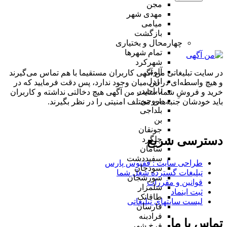
مجن
مهدی شهر
میامی
بازگشت
چهارمحال و بختیاری
تمام شهر‌ها
شهرکرد
آلونی
در سایت تبلیغاتی من آگهی کاربران مستقیما با هم تماس می‌گیرند
اردل
و هیچ واسطه‌ای در این میان وجود ندارد، پس دقت فرمایید که در
باباحیدر
خرید و فروشِ شما، سایت من آگهی هیچ دخالتی نداشته و کاربران
بروجن
باید خودشان جنبه‌های مختلف امنیتی را در نظر بگیرند.
بلداجی
بن
جونقان
دسترسی سریع
چلگرد
سامان
سفیددشت
طراحی سایت :‌ ققنوس پارس
سودجان
تبلیغات گسترده شغل شما
سورشجان
قوانین و مقررات
شلمزار
ثبت اینماد
طاقانک
لیست سایتهای تبلیغاتی
فارسان
فرادبنه
تماس با ما
فرخ شهر