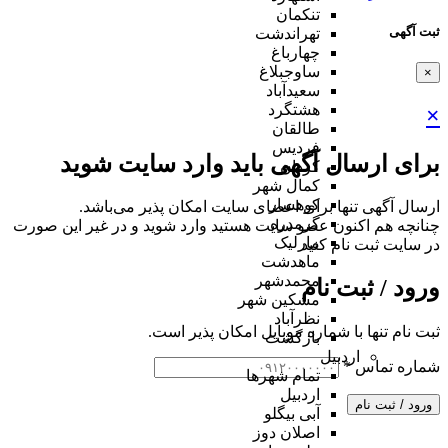
تنکمان
ثبت آگهی
تهراندشت
چهارباغ
ساوجبلاغ
×
سعیدآباد
هشتگرد
×
طالقان
فردیس
برای ارسال آگهی باید وارد سایت شوید
کردان
کمال شهر
کوهسار
ارسال آگهی تنها برای اعضای سایت امکان پذیر می‌باشد.
گرمدره
چنانچه هم‌ اکنون عضو سایت هستید وارد شوید و در غیر این صورت
مارلیک
در سایت ثبت نام کنید
ماهدشت
محمدشهر
ورود / ثبت نام
مشکین شهر
نظرآباد
ثبت نام تنها با شماره موبایل امکان پذیر است.
بازگشت
اردبیل
شماره تماس
*
تمام شهر‌ها
اردبیل
ورود / ثبت نام
آبی بیگلو
اصلان دوز