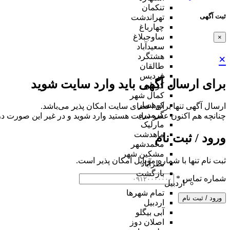
تنکمان
ثبت آگهی
تهراندشت
چهارباغ
ساوجبلاغ
×
سعیدآباد
هشتگرد
×
طالقان
فردیس
برای ارسال آگهی باید وارد سایت شوید
کردان
کمال شهر
کوهسار
ارسال آگهی تنها برای اعضای سایت امکان پذیر می‌باشد.
گرمدره
چنانچه هم‌ اکنون عضو سایت هستید وارد شوید و در غیر این صورت در
مارلیک
ماهدشت
ورود / ثبت نام
محمدشهر
مشکین شهر
ثبت نام تنها با شماره موبایل امکان پذیر است.
نظرآباد
بازگشت
شماره تماس
*
اردبیل
تمام شهر‌ها
ورود / ثبت نام
اردبیل
آبی بیگلو
اصلان دوز