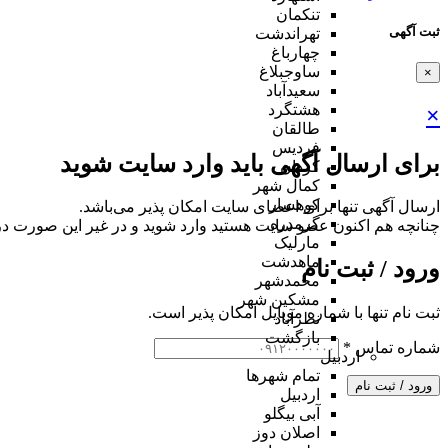
تنکمان
ثبت آگهی
تهراندشت
چهارباغ
ساوجبلاغ
×
سعیدآباد
هشتگرد
×
طالقان
فردیس
برای ارسال آگهی باید وارد سایت شوید
کردان
کمال شهر
کوهسار
ارسال آگهی تنها برای اعضای سایت امکان پذیر می‌باشد.
گرمدره
چنانچه هم‌ اکنون عضو سایت هستید وارد شوید و در غیر این صورت در
مارلیک
ماهدشت
ورود / ثبت نام
محمدشهر
مشکین شهر
ثبت نام تنها با شماره موبایل امکان پذیر است.
نظرآباد
بازگشت
شماره تماس
*
اردبیل
تمام شهر‌ها
ورود / ثبت نام
اردبیل
آبی بیگلو
اصلان دوز