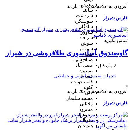
زهره
افزودن به علاقه‌مندی
106 بازدید
سالند
سردشت
فارس
شیراز
سوسنگرد
شادگان
شاوور
شرافت
تماس بگیرید
شوش
شوشتر
گاوصندوق آسانسوری طلافروشی در شیراز
شیبان
صالح شهر
صفی آباد
2 ماه قبل
صیدون
خدمات
سیستم امنیتی و حفاظتی
قلعه تل
قلعه خواجه
گتوند
افزودن به علاقه‌مندی
202 بازدید
لالی
مسجد سلیمان
فارس
شیراز
ملاثانی
میانرود
مینوشهر
هفتگل
هندیجان