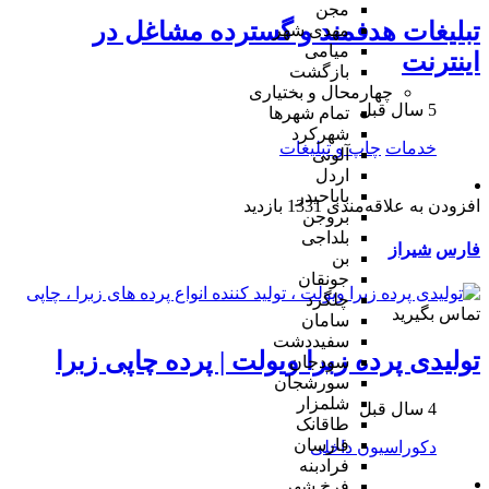
مجن
تبلیغات هدفمند و گسترده مشاغل در
مهدی شهر
میامی
اینترنت
بازگشت
چهارمحال و بختیاری
5 سال قبل
تمام شهر‌ها
شهرکرد
خدمات
چاپ و تبلیغات
آلونی
اردل
باباحیدر
افزودن به علاقه‌مندی
1331 بازدید
بروجن
بلداجی
فارس
شیراز
بن
جونقان
چلگرد
تماس بگیرید
سامان
سفیددشت
تولیدی پرده زبرا ویولت | پرده چاپی زبرا
سودجان
سورشجان
شلمزار
4 سال قبل
طاقانک
فارسان
دکوراسیون داخلی
فرادبنه
فرخ شهر