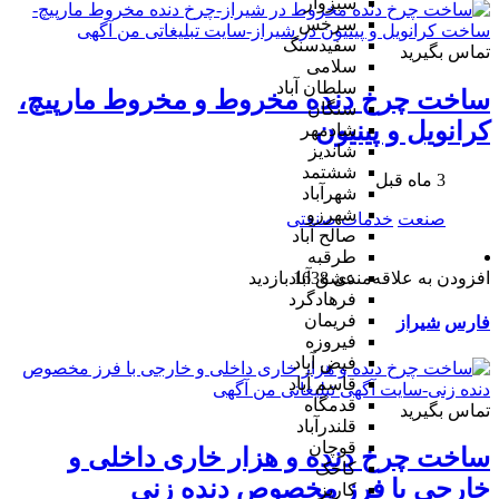
سبزوار
سرخس
سفیدسنگ
تماس بگیرید
سلامی
سلطان آباد
ساخت چرخ دنده مخروط و مخروط مارپیچ،
سنگان
کرانویل و پینیون
شادمهر
شاندیز
ششتمد
3 ماه قبل
شهرآباد
شهرزو
صنعت
خدمات صنعتی
صالح آباد
طرقبه
افزودن به علاقه‌مندی
1638 بازدید
عشق آباد
فرهادگرد
فریمان
فارس
شیراز
فیروزه
فیض آباد
قاسم آباد
قدمگاه
تماس بگیرید
قلندرآباد
قوچان
ساخت چرخ دنده و هزار خاری داخلی و
کاخک
خارجی با فرز مخصوص دنده زنی
کاریز