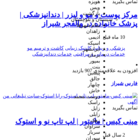
تماس بگیرید
هویزه
ویس
بازگشت
مرکز پوست و مو و لیزر | دندانپزشکی |
سیستان و بلوچستان
پزشک خانواده در والفجر شیراز
تمام شهر‌ها
زاهدان
ادیمی
10 ماه قبل
اسپکه
پزشکی و زیبایی
کلینیک زیبایی
کاشت و ترمیم مو
ایرانشهر
خدمات درمانی و مراقبتی
خدمات دندانپزشکی
بزمان
بمپور
بنت
افزودن به علاقه‌مندی
907 بازدید
پیشین
جالق
فارس
شیراز
چابهار
خاش
دوست محمد
راسک
تماس بگیرید
زابل
زابلی
مینی کیس | مانیتور | لپ تاپ نو و استوک
زهک
سراوان
سرباز
2 سال قبل
سوران