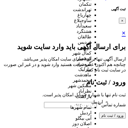
تنکمان
ثبت آگهی
تهراندشت
چهارباغ
ساوجبلاغ
×
سعیدآباد
هشتگرد
×
طالقان
فردیس
برای ارسال آگهی باید وارد سایت شوید
کردان
کمال شهر
کوهسار
ارسال آگهی تنها برای اعضای سایت امکان پذیر می‌باشد.
گرمدره
چنانچه هم‌ اکنون عضو سایت هستید وارد شوید و در غیر این صورت
مارلیک
در سایت ثبت نام کنید
ماهدشت
محمدشهر
ورود / ثبت نام
مشکین شهر
نظرآباد
ثبت نام تنها با شماره موبایل امکان پذیر است.
بازگشت
اردبیل
شماره تماس
*
تمام شهر‌ها
اردبیل
ورود / ثبت نام
آبی بیگلو
اصلان دوز