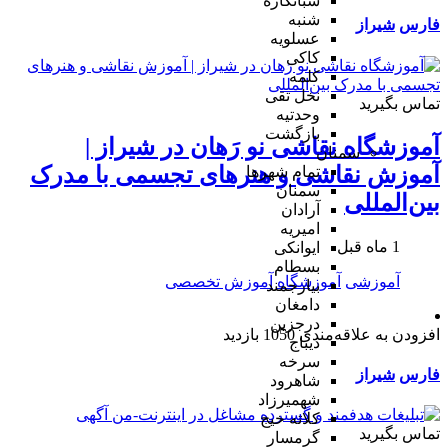
شبانکاره
شنبه
فارس
شیراز
عسلویه
کاکی
کلمه
نخل تقی
تماس بگیرید
وحدتیه
بازگشت
آموزشگاه نقاشی نو رَهان در شیراز |
سمنان
آموزش نقاشی و هنرهای تجسمی با مدرک
تمام شهر‌ها
سمنان
بین‌المللی
آرادان
امیریه
1 ماه قبل
ایوانکی
بسطام
آموزشی
آموزشگاه
آموزش تخصصی
بیارجمند
دامغان
درجزین
افزودن به علاقه‌مندی
1050 بازدید
دیباج
سرخه
فارس
شیراز
شاهرود
شهمیرزاد
کلاته خیج
تماس بگیرید
گرمسار