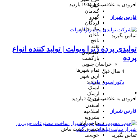
افزودن به علاقه‌مندی
1904 بازدید
کیان
گندمان
گهرو
فارس
شیراز
لردگان
مال خلیفه
ناغان
تماس بگیرید
نافچ
نقنه
تولیدی پرده زبرا ویولت | تولید کننده انواع
هفشجان
پرده
بازگشت
خراسان جنوبی
تمام شهر‌ها
4 سال قبل
آرین شهر
بیرجند
دکوراسیون داخلی
آیسک
ارسک
افزودن به علاقه‌مندی
273 بازدید
اسدیه
اسفدن
فارس
شیراز
اسلامیه
بشرویه
حاجی آباد
خضری دشت بیاض
خوسف
تماس بگیرید