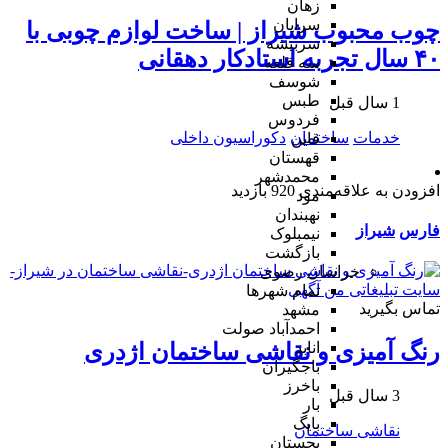
زهان
سرایان
چوب محبوب شیراز | ساخت لوازم چوبی با
سربیشه
۴۰ سال تجربه استادکار دهقانی
سه قلعه
شوسف
طبس
1 سال قبل
فردوس
خدمات
ساختمان
دکوراسیون داخلی
قاین
قهستان
محمدشهر
افزودن به علاقه‌مندی
920 بازدید
مود
نهبندان
فارس
شیراز
نیمبلوک
بازگشت
خراسان رضوی
تمام شهر‌ها
تماس بگیرید
مشهد
احمدآباد صولت
انابد
رنگ آمیزی و نقاشی ساختمان اژدری
باجگیران
باخرز
3 سال قبل
بار
بایگ
نقاشی ساختمان
بجستان