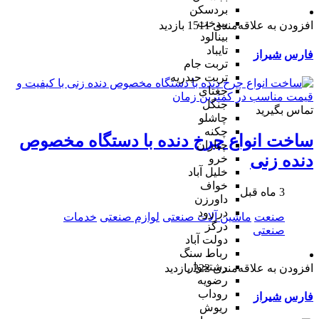
بردسکن
بیدخت
افزودن به علاقه‌مندی
1511 بازدید
بینالود
تایباد
فارس
شیراز
تربت جام
تربت حیدریه
جغتای
جنگل
تماس بگیرید
چاشلو
چکنه
ساخت انواع چرخ دنده با دستگاه مخصوص
چناران
دنده زنی
خرو
خلیل آباد
خواف
3 ماه قبل
داورزن
در رود
صنعت
ماشین آلات صنعتی
لوازم صنعتی
خدمات
درگز
صنعتی
دولت آباد
رباط سنگ
رشتخوار
افزودن به علاقه‌مندی
222 بازدید
رضویه
روداب
فارس
شیراز
ریوش