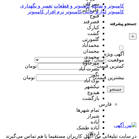
سیرکان
کامپیوتر و شبکه
کامپیوتر و قطعات
تعمیر و نگهداری
علی اکبر
کامپیوتر
لوازم جانبی کامپیوتر
نرم افزار کامپیوتر
فنوج
قصرقند
جستجو پیشرفته
کنارک
گشت
×
گلمورتی
محمدآباد
محمدان
آگهی ویژه
محمدی
موقعیت
میرجاوه
کمترین قیمت
تومان
نصرت آباد
نگور
بیشترین قیمت
تومان
نوک آباد
نیکشهر
جستجو
هیدوچ
بازگشت
فارس
تمام شهر‌ها
شیراز
آباده
آباده طشک
اردکان
در سایت تبلیغاتی من آگهی کاربران مستقیما با هم تماس می‌گیرند