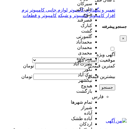
سیرکان
علی اکبر
تعمیر و نگهداری کامپیوتر
لوازم جانبی کامپیوتر
نرم
فنوج
افزار کامپیوتر
کامپیوتر و شبکه
کامپیوتر و قطعات
قصرقند
کنارک
جستجو پیشرفته
گشت
گلمورتی
×
محمدآباد
محمدان
محمدی
آگهی ویژه
میرجاوه
موقعیت
نصرت آباد
کمترین قیمت
تومان
نگور
نوک آباد
بیشترین قیمت
تومان
نیکشهر
هیدوچ
جستجو
بازگشت
فارس
تمام شهر‌ها
شیراز
آباده
آباده طشک
اردکان