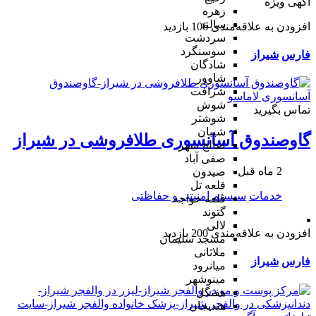
آگهی ویژه
زهره
سالند
افزودن به علاقه‌مندی
106 بازدید
سردشت
سوسنگرد
فارس
شیراز
شادگان
شاوور
شرافت
شوش
تماس بگیرید
شوشتر
شیبان
گاوصندوق آسانسوری طلافروشی در شیراز
صالح شهر
صفی آباد
2 ماه قبل
صیدون
قلعه تل
خدمات
سیستم امنیتی و حفاظتی
قلعه خواجه
گتوند
لالی
افزودن به علاقه‌مندی
200 بازدید
مسجد سلیمان
ملاثانی
فارس
شیراز
میانرود
مینوشهر
هفتگل
هندیجان