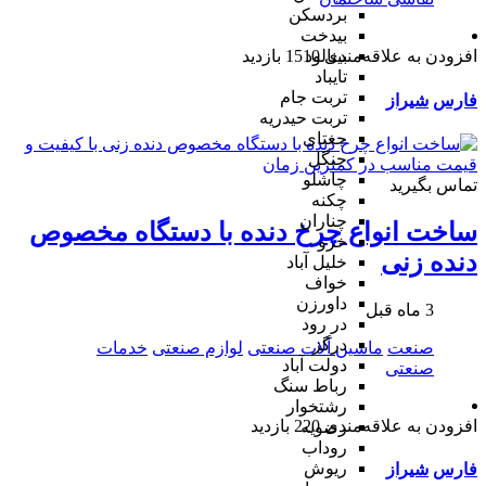
بردسکن
بیدخت
افزودن به علاقه‌مندی
1510 بازدید
بینالود
تایباد
تربت جام
فارس
شیراز
تربت حیدریه
جغتای
جنگل
چاشلو
تماس بگیرید
چکنه
چناران
ساخت انواع چرخ دنده با دستگاه مخصوص
خرو
دنده زنی
خلیل آباد
خواف
داورزن
3 ماه قبل
در رود
درگز
صنعت
ماشین آلات صنعتی
لوازم صنعتی
خدمات
دولت آباد
صنعتی
رباط سنگ
رشتخوار
افزودن به علاقه‌مندی
220 بازدید
رضویه
روداب
ریوش
فارس
شیراز