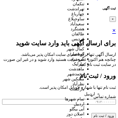
تنکمان
ثبت آگهی
تهراندشت
چهارباغ
ساوجبلاغ
×
سعیدآباد
هشتگرد
×
طالقان
فردیس
برای ارسال آگهی باید وارد سایت شوید
کردان
کمال شهر
کوهسار
ارسال آگهی تنها برای اعضای سایت امکان پذیر می‌باشد.
گرمدره
چنانچه هم‌ اکنون عضو سایت هستید وارد شوید و در غیر این صورت
مارلیک
در سایت ثبت نام کنید
ماهدشت
محمدشهر
ورود / ثبت نام
مشکین شهر
نظرآباد
ثبت نام تنها با شماره موبایل امکان پذیر است.
بازگشت
اردبیل
شماره تماس
*
تمام شهر‌ها
اردبیل
آبی بیگلو
اصلان دوز
ورود / ثبت نام