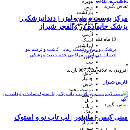
هویزه
تماس بگیرید
ویس
بازگشت
مرکز پوست و مو و لیزر | دندانپزشکی |
سیستان و بلوچستان
تمام شهر‌ها
پزشک خانواده در والفجر شیراز
زاهدان
ادیمی
10 ماه قبل
اسپکه
ایرانشهر
پزشکی و زیبایی
کلینیک زیبایی
کاشت و ترمیم مو
بزمان
خدمات درمانی و مراقبتی
خدمات دندانپزشکی
بمپور
بنت
پیشین
افزودن به علاقه‌مندی
907 بازدید
جالق
چابهار
فارس
شیراز
خاش
دوست محمد
راسک
زابل
تماس بگیرید
زابلی
زهک
مینی کیس | مانیتور | لپ تاپ نو و استوک
سراوان
سرباز
سوران
2 سال قبل