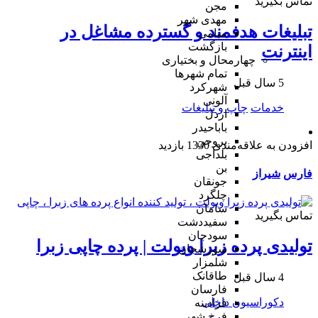
تماس بگیرید
مجن
مهدی شهر
تبلیغات هدفمند و گسترده مشاغل در
میامی
بازگشت
اینترنت
چهارمحال و بختیاری
تمام شهر‌ها
5 سال قبل
شهرکرد
آلونی
خدمات
چاپ و تبلیغات
اردل
باباحیدر
بروجن
افزودن به علاقه‌مندی
1330 بازدید
بلداجی
بن
فارس
شیراز
جونقان
چلگرد
سامان
تماس بگیرید
سفیددشت
سودجان
تولیدی پرده زبرا ویولت | پرده چاپی زبرا
سورشجان
شلمزار
طاقانک
4 سال قبل
فارسان
دکوراسیون داخلی
فرادبنه
فرخ شهر