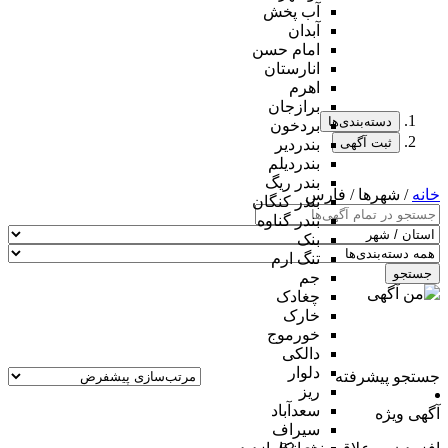
آب پخش
آبدان
امام حسن
انارستان
اهرم
برازجان
دسته‌بندی‌ها
بردخون
ثبت آگهی
بندردیر
بندردیلم
بندر ریگ
خانه
/ شهرها / فارس
بندر کنگان
بندر گناوه
بنک
تنگ ارم
جستجو
جم
چغادک
خارک
خورموج
دالکی
دلوار
جستجو پیشرفته
ریز
سعدآباد
آگهی ویژه
سیراف