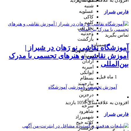
افزودن به علاقه‌مندی
63 بازدید
شبانکاره
شنبه
عسلویه
فارس
شیراز
کاکی
کلمه
نخل تقی
وحدتیه
تماس بگیرید
بازگشت
سمنان
آموزشگاه نقاشی نو رَهان در شیراز |
تمام شهر‌ها
آموزش نقاشی و هنرهای تجسمی با مدرک
سمنان
آرادان
بین‌المللی
امیریه
ایوانکی
1 ماه قبل
بسطام
بیارجمند
آموزش تخصصی
آموزشی
آموزشگاه
دامغان
درجزین
دیباج
افزودن به علاقه‌مندی
1050 بازدید
سرخه
شاهرود
فارس
شیراز
شهمیرزاد
کلاته خیج
گرمسار