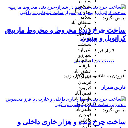
سبزوار
سرخس
سفیدسنگ
سلامی
تماس بگیرید
سلطان آباد
سنگان
ساخت چرخ دنده مخروط و مخروط مارپیچ،
شادمهر
کرانویل و پینیون
شاندیز
ششتمد
شهرآباد
3 ماه قبل
شهرزو
صالح آباد
صنعت
خدمات صنعتی
طرقبه
عشق آباد
افزودن به علاقه‌مندی
1637 بازدید
فرهادگرد
فریمان
فارس
شیراز
فیروزه
فیض آباد
قاسم آباد
قدمگاه
قلندرآباد
تماس بگیرید
قوچان
کاخک
ساخت چرخ دنده و هزار خاری داخلی و
کاریز