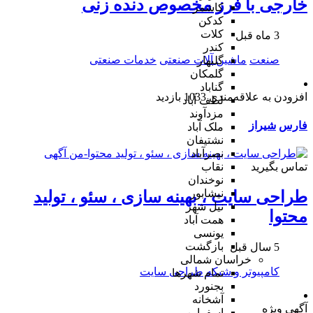
خارجی با فرز مخصوص دنده زنی
کاشمر
کدکن
کلات
3 ماه قبل
کندر
صنعت
ماشین آلات صنعتی
خدمات صنعتی
گلبهار
گلمکان
گناباد
افزودن به علاقه‌مندی
1033 بازدید
لطف آباد
مزدآوند
فارس
شیراز
ملک آباد
نشتیفان
نصرآباد
تماس بگیرید
نقاب
نوخندان
نیشابور
طراحی سایت ، بهینه سازی ، سئو ، تولید
نیل شهر
محتوا
همت آباد
یونسی
بازگشت
5 سال قبل
خراسان شمالی
کامپیوتر و شبکه
طراحی سایت
تمام شهر‌ها
بجنورد
آشخانه
آگهی ویژه
اسفراین