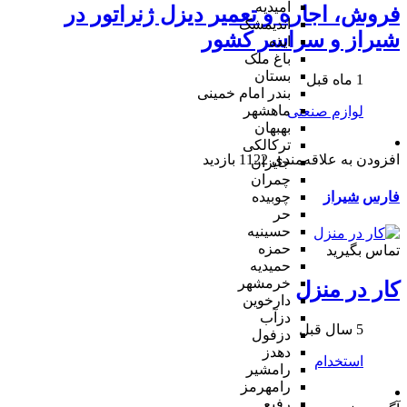
امیدیه
فروش، اجاره و تعمیر دیزل ژنراتور در
اندیمشک
شیراز و سراسر کشور
ایذه
باغ ملک
بستان
1 ماه قبل
بندر امام خمینی
ماهشهر
لوازم صنعتی
بهبهان
ترکالکی
افزودن به علاقه‌مندی
1122 بازدید
جایزان
چمران
فارس
شیراز
چوبیده
حر
حسینیه
حمزه
تماس بگیرید
حمیدیه
خرمشهر
کار در منزل
دارخوین
دزآب
5 سال قبل
دزفول
دهدز
استخدام
رامشیر
رامهرمز
رفیع