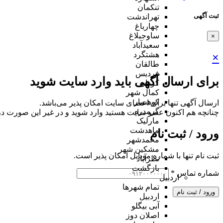
تنکمان
ثبت آگهی
تهراندشت
چهارباغ
ساوجبلاغ
×
سعیدآباد
هشتگرد
×
طالقان
فردیس
برای ارسال آگهی باید وارد سایت شوید
کردان
کمال شهر
کوهسار
ارسال آگهی تنها برای اعضای سایت امکان پذیر می‌باشد.
گرمدره
چنانچه هم‌ اکنون عضو سایت هستید وارد شوید و در غیر این صورت در
مارلیک
ماهدشت
ورود / ثبت نام
محمدشهر
مشکین شهر
ثبت نام تنها با شماره موبایل امکان پذیر است.
نظرآباد
بازگشت
شماره تماس
*
اردبیل
تمام شهر‌ها
ورود / ثبت نام
اردبیل
آبی بیگلو
اصلان دوز