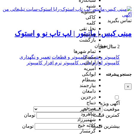
شبانکاره
شنبه
عسلویه
کاکی
تماس بگیرید
کلمه
نخل تقی
مینی کیس | مانیتور | لپ تاپ نو و استوک
وحدتیه
بازگشت
سمنان
2 سال قبل
تمام شهر‌ها
کامپیوتر و شبکه
کامپیوتر و قطعات
تعمیر و نگهداری
سمنان
کامپیوتر
لوازم جانبی کامپیوتر
نرم افزار کامپیوتر
آرادان
امیریه
ایوانکی
جستجو پیشرفته
بسطام
بیارجمند
×
دامغان
درجزین
دیباج
آگهی ویژه
سرخه
موقعیت
شاهرود
کمترین قیمت
تومان
شهمیرزاد
کلاته خیج
بیشترین قیمت
تومان
گرمسار