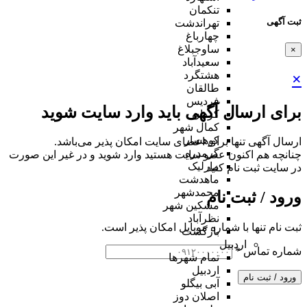
تنکمان
ثبت آگهی
تهراندشت
چهارباغ
ساوجبلاغ
×
سعیدآباد
هشتگرد
×
طالقان
فردیس
برای ارسال آگهی باید وارد سایت شوید
کردان
کمال شهر
کوهسار
ارسال آگهی تنها برای اعضای سایت امکان پذیر می‌باشد.
گرمدره
چنانچه هم‌ اکنون عضو سایت هستید وارد شوید و در غیر این صورت
مارلیک
در سایت ثبت نام کنید
ماهدشت
محمدشهر
ورود / ثبت نام
مشکین شهر
نظرآباد
ثبت نام تنها با شماره موبایل امکان پذیر است.
بازگشت
اردبیل
شماره تماس
*
تمام شهر‌ها
اردبیل
ورود / ثبت نام
آبی بیگلو
اصلان دوز