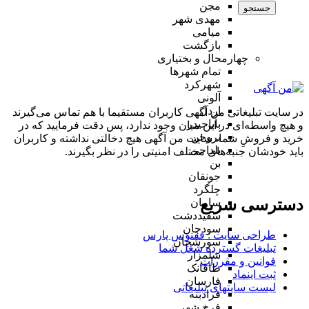
مجن
جستجو
مهدی شهر
میامی
بازگشت
چهارمحال و بختیاری
تمام شهر‌ها
شهرکرد
آلونی
اردل
در سایت تبلیغاتی من آگهی کاربران مستقیما با هم تماس می‌گیرند
باباحیدر
و هیچ واسطه‌ای در این میان وجود ندارد، پس دقت فرمایید که در
بروجن
خرید و فروشِ شما، سایت من آگهی هیچ دخالتی نداشته و کاربران
بلداجی
باید خودشان جنبه‌های مختلف امنیتی را در نظر بگیرند.
بن
جونقان
چلگرد
دسترسی سریع
سامان
سفیددشت
سودجان
طراحی سایت :‌ ققنوس پارس
سورشجان
تبلیغات گسترده شغل شما
شلمزار
قوانین و مقررات
طاقانک
ثبت اینماد
فارسان
لیست سایتهای تبلیغاتی
فرادبنه
فرخ شهر