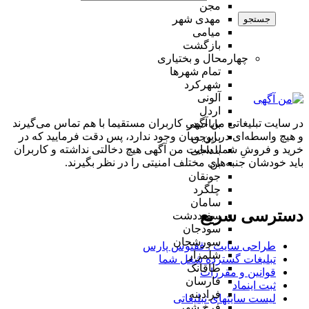
مجن
مهدی شهر
جستجو
میامی
بازگشت
چهارمحال و بختیاری
تمام شهر‌ها
شهرکرد
آلونی
اردل
در سایت تبلیغاتی من آگهی کاربران مستقیما با هم تماس می‌گیرند
باباحیدر
و هیچ واسطه‌ای در این میان وجود ندارد، پس دقت فرمایید که در
بروجن
خرید و فروشِ شما، سایت من آگهی هیچ دخالتی نداشته و کاربران
بلداجی
باید خودشان جنبه‌های مختلف امنیتی را در نظر بگیرند.
بن
جونقان
چلگرد
سامان
دسترسی سریع
سفیددشت
سودجان
سورشجان
طراحی سایت :‌ ققنوس پارس
شلمزار
تبلیغات گسترده شغل شما
طاقانک
قوانین و مقررات
فارسان
ثبت اینماد
فرادبنه
لیست سایتهای تبلیغاتی
فرخ شهر