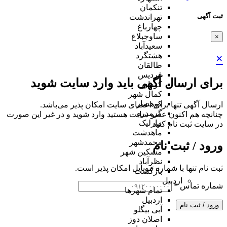
تنکمان
ثبت آگهی
تهراندشت
چهارباغ
ساوجبلاغ
×
سعیدآباد
هشتگرد
×
طالقان
فردیس
برای ارسال آگهی باید وارد سایت شوید
کردان
کمال شهر
کوهسار
ارسال آگهی تنها برای اعضای سایت امکان پذیر می‌باشد.
گرمدره
چنانچه هم‌ اکنون عضو سایت هستید وارد شوید و در غیر این صورت
مارلیک
در سایت ثبت نام کنید
ماهدشت
محمدشهر
ورود / ثبت نام
مشکین شهر
نظرآباد
ثبت نام تنها با شماره موبایل امکان پذیر است.
بازگشت
اردبیل
شماره تماس
*
تمام شهر‌ها
اردبیل
ورود / ثبت نام
آبی بیگلو
اصلان دوز