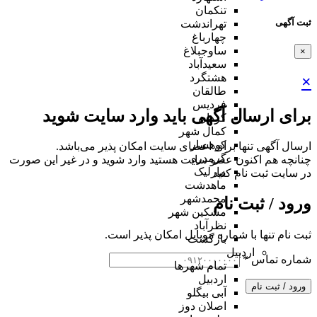
تنکمان
ثبت آگهی
تهراندشت
چهارباغ
ساوجبلاغ
×
سعیدآباد
هشتگرد
×
طالقان
فردیس
برای ارسال آگهی باید وارد سایت شوید
کردان
کمال شهر
کوهسار
ارسال آگهی تنها برای اعضای سایت امکان پذیر می‌باشد.
گرمدره
چنانچه هم‌ اکنون عضو سایت هستید وارد شوید و در غیر این صورت
مارلیک
در سایت ثبت نام کنید
ماهدشت
محمدشهر
ورود / ثبت نام
مشکین شهر
نظرآباد
ثبت نام تنها با شماره موبایل امکان پذیر است.
بازگشت
اردبیل
شماره تماس
*
تمام شهر‌ها
اردبیل
ورود / ثبت نام
آبی بیگلو
اصلان دوز