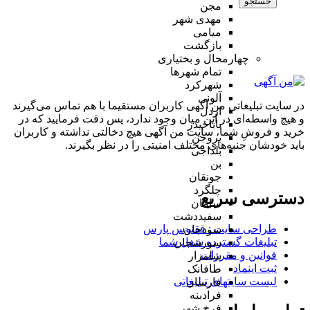
جستجو
مجن
مهدی شهر
میامی
بازگشت
چهارمحال و بختیاری
تمام شهر‌ها
شهرکرد
آلونی
در سایت تبلیغاتی من آگهی کاربران مستقیما با هم تماس می‌گیرند
اردل
و هیچ واسطه‌ای در این میان وجود ندارد، پس دقت فرمایید که در
باباحیدر
خرید و فروشِ شما، سایت من آگهی هیچ دخالتی نداشته و کاربران
بروجن
باید خودشان جنبه‌های مختلف امنیتی را در نظر بگیرند.
بلداجی
بن
جونقان
چلگرد
دسترسی سریع
سامان
سفیددشت
طراحی سایت :‌ ققنوس پارس
سودجان
تبلیغات گسترده شغل شما
سورشجان
قوانین و مقررات
شلمزار
ثبت اینماد
طاقانک
لیست سایتهای تبلیغاتی
فارسان
فرادبنه
فرخ شهر