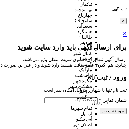
تنکمان
ثبت آگهی
تهراندشت
چهارباغ
ساوجبلاغ
×
سعیدآباد
هشتگرد
×
طالقان
فردیس
برای ارسال آگهی باید وارد سایت شوید
کردان
کمال شهر
کوهسار
ارسال آگهی تنها برای اعضای سایت امکان پذیر می‌باشد.
گرمدره
چنانچه هم‌ اکنون عضو سایت هستید وارد شوید و در غیر این صورت در
مارلیک
ماهدشت
ورود / ثبت نام
محمدشهر
مشکین شهر
ثبت نام تنها با شماره موبایل امکان پذیر است.
نظرآباد
بازگشت
شماره تماس
*
اردبیل
تمام شهر‌ها
ورود / ثبت نام
اردبیل
آبی بیگلو
اصلان دوز